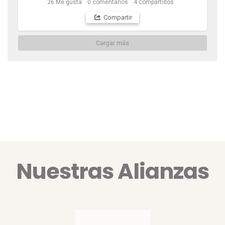
26
Me gusta
0
comentarios
4
compartidos
reto 💙 🤍

#Carsan #Cúcuta 

Compartir
#Sanchinosdecorazón
Cargar más
Nuestras Alianzas