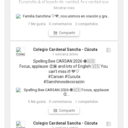
Eucaristía ⛪️ el legado de  caridad, fe y verdad que 
nos inspira cada día💙🤍

Mostrar más
#Carsan #Cucuta 

#Sanchinosdecorazón
7
Me gusta
0
comentarios
2
compartidos
Compartir
Colegio Cardenal Sancha - Cúcuta
1 semana antes
Spelling Bee CARSAN 2026 🐝🇺🇸

Focus, applause 👏🏽 and lots of English 🇺🇸 You 
can't miss it! 💙🤍

#Carsan #Cucuta

#Sanchinosdecorazón
5
Me gusta
0
comentarios
1
compartidos
Compartir
Colegio Cardenal Sancha - Cúcuta