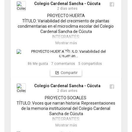
Colegio Cardenal Sancha - Cúcuta
2 días antes
PROYECTO HUERTA

TÍTULO: Variabilidad del crecimiento de plantas 
condimentarias en el microclima escolar del Colegio 
Cardenal Sancha de Cúcuta

INTEGRANTES:

Carlos Esteban Sánchez Mora

Mostrar más
Edwin Alejandro Lozano Gómez

Luis Antonio Martínez Parra

Samuel David García Julio

Samuel Arias Becerra

86
Me gusta
7
comentarios
5
compartidos
Tomas Maldonado Suárez
Compartir
Colegio Cardenal Sancha - Cúcuta
2 días antes
PROYECTO SOCIALES 

TÍTULO: Voces que narran historia: Representaciones 
de la memoria institucional del Colegio Cardenal 
Sancha de Cúcuta

INTEGRANTES:

Leonardo Andrés Suescun Tarazona 

Mostrar más
Mariana Montoya Zambrano
