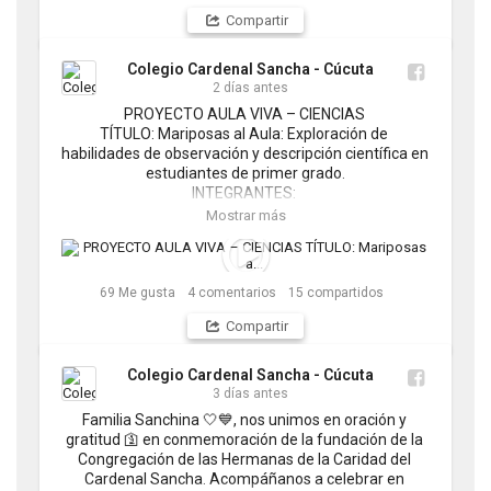
Compartir
Colegio Cardenal Sancha - Cúcuta
2 días antes
PROYECTO AULA VIVA – CIENCIAS 

TÍTULO: Mariposas al Aula: Exploración de 
habilidades de observación y descripción científica en 
estudiantes de primer grado.

INTEGRANTES: 

Ana María Cuvidez Vergel

Mostrar más
Gabriela Vila Castro

Isabella Bareño Báez

Isabella Díaz Arteaga

Kamila Andrea Pulido Parra

69
Me gusta
4
comentarios
15
compartidos
Samantha Atehortua Ortega
Compartir
Colegio Cardenal Sancha - Cúcuta
3 días antes
Familia Sanchina 🤍💙, nos unimos en oración y 
gratitud 🛐 en conmemoración de la fundación de la 
Congregación de las Hermanas de la Caridad del 
Cardenal Sancha. Acompáñanos a celebrar en 