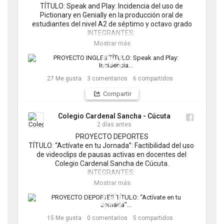
TÍTULO: Speak and Play: Incidencia del uso de 
Pictionary en Genially en la producción oral de 
estudiantes del nivel A2 de séptimo y octavo grado

INTEGRANTES: 

Carla Juliana Ramirez Castellanos

Mostrar más
Isabella Peñaranda Mendoza

Yeremith José Sánchez Orosco

Luna Zúñiga Mendoza
27
Me gusta
3
comentarios
6
compartidos
Compartir
Colegio Cardenal Sancha - Cúcuta
2 días antes
PROYECTO DEPORTES

TÍTULO: “Actívate en tu Jornada”: Factibilidad del uso 
de videoclips de pausas activas en docentes del 
Colegio Cardenal Sancha de Cúcuta.

INTEGRANTES: 

David Santiago León Manjarres

Mostrar más
Juan Simón Pérez Palma

Julián Alejandro Rodríguez Herrera

Ricardo Alejandro Salas Quiroga
15
Me gusta
0
comentarios
5
compartidos