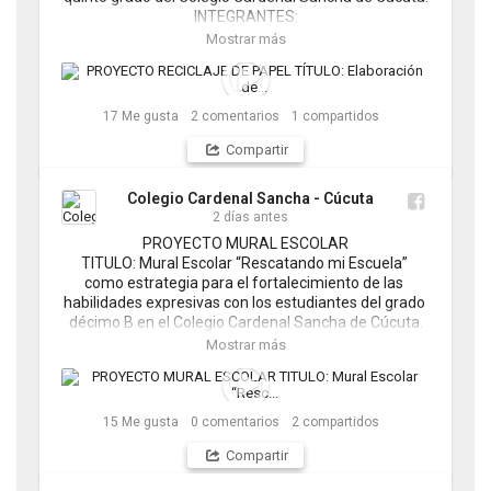
INTEGRANTES:

Mariajuliana Hurtado Velandia

Mostrar más
Mariangel Cuéllar Villamizar

Melanny Sandoval Mendoza

Sebastián Barona Saavedra

Tomas Ardila Villamizar
17
Me gusta
2
comentarios
1
compartidos
Compartir
Colegio Cardenal Sancha - Cúcuta
2 días antes
PROYECTO MURAL ESCOLAR

TITULO: Mural Escolar “Rescatando mi Escuela” 
como estrategia para el fortalecimiento de las 
habilidades expresivas con los estudiantes del grado 
décimo B en el Colegio Cardenal Sancha de Cúcuta.

INTEGRANTES:

Mostrar más
Anthony Diandel Flórez Parra

Daniel Alexander Prada Lara

Danna Isabella Rueda Mancilla

Luciana Lara Ibarra

15
Me gusta
0
comentarios
2
compartidos
Wilmer Andrés González Casadiego
Compartir