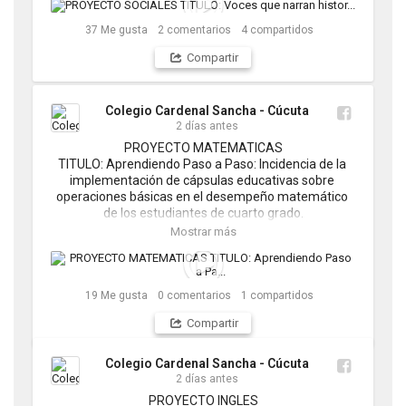
Mariana Vera Pinto

Sergio Andrés Mogollón Cáceres
37
Me gusta
2
comentarios
4
compartidos
Compartir
Colegio Cardenal Sancha - Cúcuta
2 días antes
PROYECTO MATEMATICAS

TITULO: Aprendiendo Paso a Paso: Incidencia de la 
implementación de cápsulas educativas sobre 
operaciones básicas en el desempeño matemático 
de los estudiantes de cuarto grado.

INTEGRANTES:

Mostrar más
Andrés Sebastián Fernández Guerrero

Santiago Cáceres Castillo

María José Mora Paredes

Valery Alejandra Gómez Ortega
19
Me gusta
0
comentarios
1
compartidos
Compartir
Colegio Cardenal Sancha - Cúcuta
2 días antes
PROYECTO INGLES
