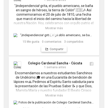
1 semana antes
"¡Independencia! grita, el pueblo americano, se baña 
en sangre de héroes, la tierra de Colón" 🇨🇴🎶 Así 
conmemoramos el 20 de julio de 1810, una fecha 
que marcó el inicio del camino hacia la libertad de 
nuestra Nación. Hoy, celebramos con orgullo patrio el 
hecho de ser colombianos. 💛💙❤️ ¡Que el amor por 
Mostrar más
Colombia siga latiendo en cada uno de nosotros! 🙌 
🤝💙

#Carsan #Cúcuta #Sanchinosdecorazón
15
Me gusta
0
comentarios
3
compartidos
Compartir
Colegio Cardenal Sancha - Cúcuta
1 semana antes
Encomendamos a nuestros estudiantes Sanchinos 
de Undécimo 🎓 en una Eucaristía de bendición de 
lápices ✏️🙏 Pedimos al Espíritu Santo sabiduría para 
la presentación de las Pruebas Saber 📝 y que Dios, 
Mamita María y nuestro fundador El Beato Ciriaco 
María Sancha los acompañen 📚✨  

Mostrar más
También compartimos un espacio de bienestar con 
ellos, para cuidar su mente y su corazón en este gran 